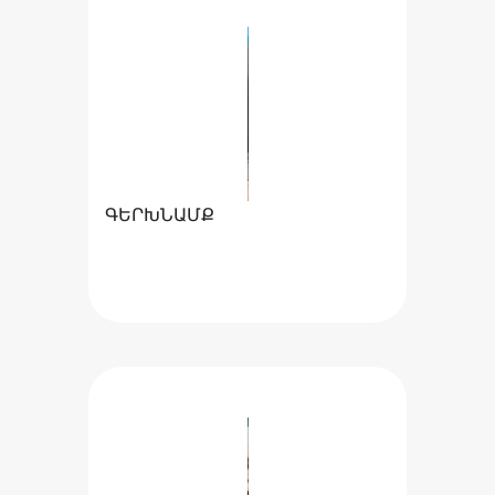
ԳԵՐԽՆԱՄՔ