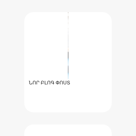
ՆՈՐ ԲԼՈԳ ՓՈՍՏ