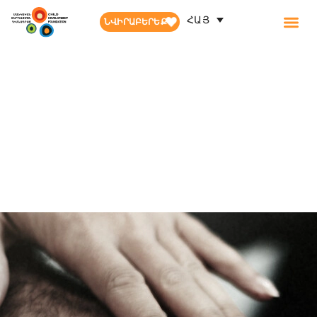
ՀԱՅ
ՆՎԻՐԱԲԵՐԵՔ