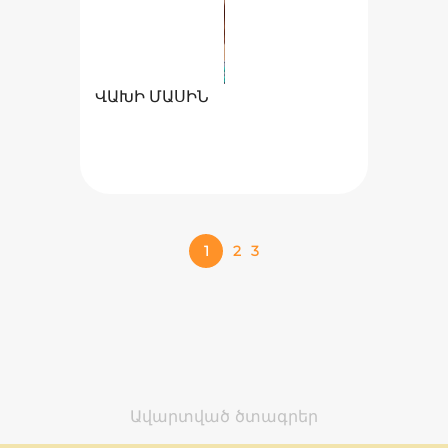
ՎԱԽԻ ՄԱՍԻՆ
1
2
3
Ավարտված ծտագրեր