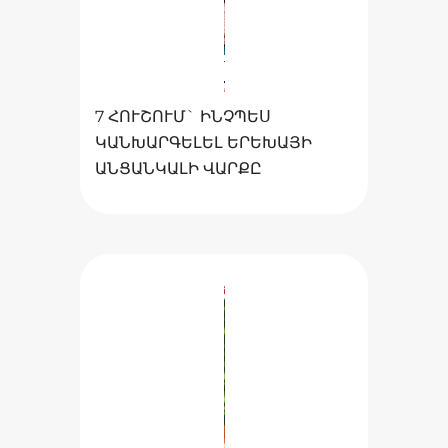
7 ՀՈՒՇՈՒՄ` ԻՆՉՊԵՍ
ԿԱՆԽԱՐԳԵԼԵԼ ԵՐԵԽԱՅԻ
ԱՆՑԱՆԿԱԼԻ ՎԱՐՔԸ