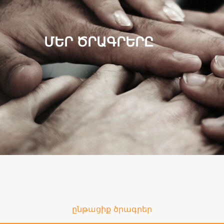
ՄԵՐ ԾՐԱԳՐԵՐԸ
ընթացիք ծրագրեր