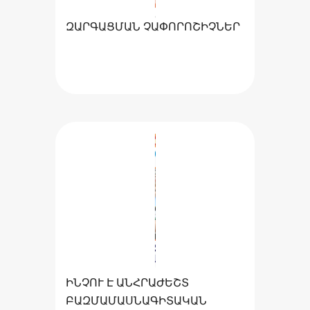
ԶԱՐԳԱՑՄԱՆ ՉԱՓՈՐՈՇԻՉՆԵՐ
ԻՆՉՈՒ Է ԱՆՀՐԱԺԵՇՏ
ԲԱԶՄԱՄԱՍՆԱԳԻՏԱԿԱՆ