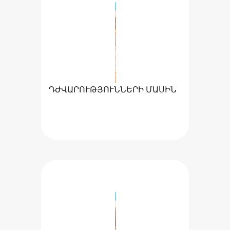
ԴԺՎԱՐՈՒԹՅՈՒՆՆԵՐԻ ՄԱՍԻՆ