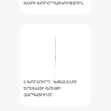
ԽՄԲԻ ԽՈՐՀՐԴԱՏՎՈՒԹՅՈՒՆ
6 ԽՈՐՀՈՒՐԴ` ԽԹԱՆԵԼՈՒ
ԵՐԵԽԱՅԻ ԽՈՍՔԻ
ԶԱՐԳԱՑՈՒՄԸ