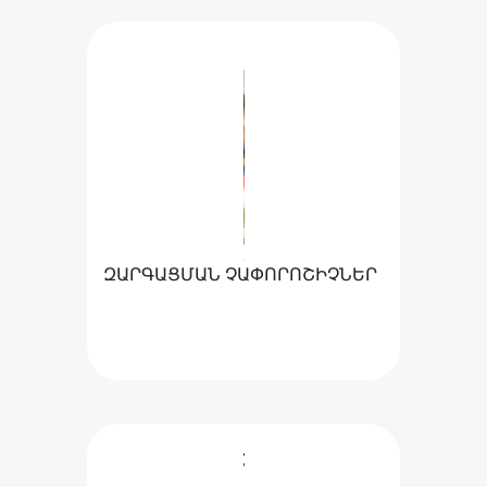
ԶԱՐԳԱՑՄԱՆ ՉԱՓՈՐՈՇԻՉՆԵՐ